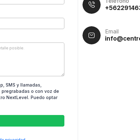
Teléfono
+56229146
Email
info@centr
p, SMS y llamadas,
 pregrabadas o con voz de
tro NextLevel. Puedo optar
 de privacidad