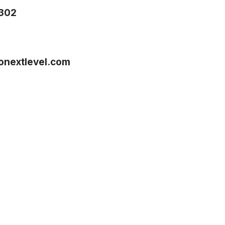
302
onextlevel.com