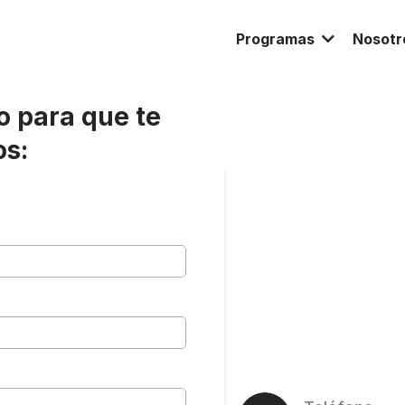
Programas
Nosot
o para que te
s: