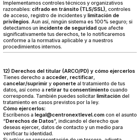
Implementamos controles técnicos y organizativos
razonables:
cifrado en tránsito (TLS/SSL)
, controles
de acceso, registro de incidentes y
limitación de
privilegios
. Aun así, ningún sistema es 100% seguro; si
detectamos un
incidente de seguridad
que afecte
significativamente tus derechos, te lo notificaremos
conforme a la normativa aplicable y a nuestros
procedimientos internos.
12) Derechos del titular (ARCO/PD) y cómo ejercerlos
Tienes derecho a
acceder
,
rectificar
,
cancelar/suprimir
y
oponerte
al tratamiento de tus
datos, así como a
retirar tu consentimiento
cuando
corresponda. También puedes solicitar
limitación
del
tratamiento en casos previstos por la ley.
Cómo ejercerlos:
Escríbenos a
legal@centronextlevel.com
con el asunto
“
Derechos de Datos
”, indicando el derecho que
deseas ejercer, datos de contacto y un medio para
verificar tu identidad.
Si actúas en representación de un tercero, adjunta