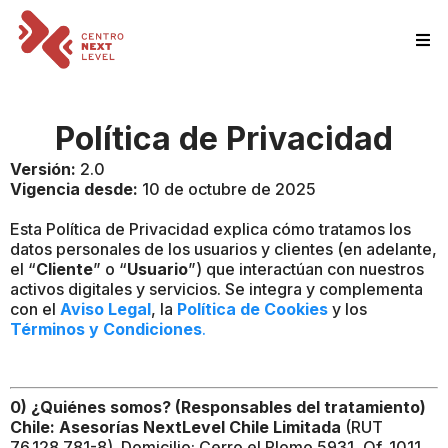
Política de Privacidad
Versión:
2.0
Vigencia desde:
10 de octubre de 2025
Esta Política de Privacidad explica cómo tratamos los
datos personales de los usuarios y clientes (en adelante,
el “
Cliente
” o “
Usuario
”) que interactúan con nuestros
activos digitales y servicios. Se integra y complementa
con el
Aviso Legal
, la
Política de Cookies
y los
Términos y Condiciones
.
0) ¿Quiénes somos? (Responsables del tratamiento)
Chile:
Asesorías NextLevel Chile Limitada
(RUT
76.128.781-8). Domicilio: Cerro el Plomo 5931, Of. 1011,